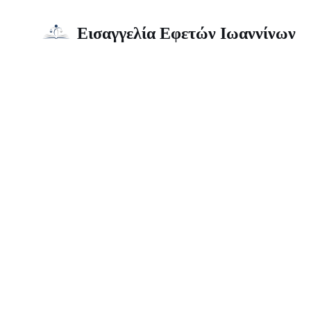
Εισαγγελία Εφετών Ιωαννίνων
Μεταπηδήστε
Windows
στο
περιεχόμενο