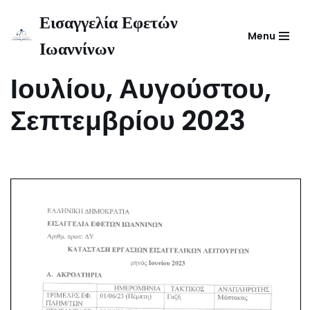
Εισαγγελία Εφετών
Menu
Μεταπηδήστε
Ιωαννίνων
Υπηρεσίες Ιουνίου,
στο
περιεχόμενο
Ιουλίου, Αυγούστου,
Σεπτεμβρίου 2023