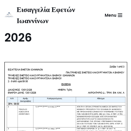
Εισαγγελία Εφετών
Menu
Μεταπηδήστε
Ιωαννίνων
Έκθεμα ΤΕΚ Α΄ 13-01-
στο
περιεχόμενο
2026