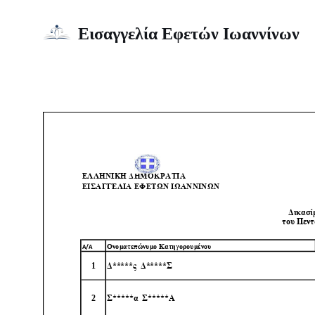
Εισαγγελία Εφετών Ιωαννίνων
Μεταπηδήστε
Έκθεμα Πενταμελούς 5-12
στο
περιεχόμενο