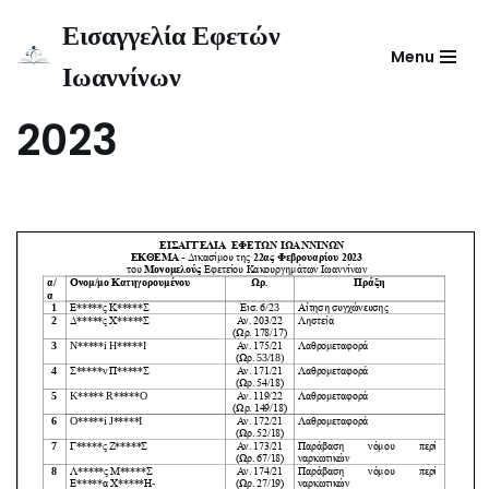
Εισαγγελία Εφετών
Menu
Μεταπηδήστε
Ιωαννίνων
Έκθεμα ΜΕΚ 22-2-
στο
περιεχόμενο
2023