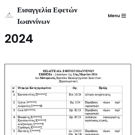
Εισαγγελία Εφετών
Menu
Μεταπηδήστε
Ιωαννίνων
Έκθεμα ΜΕΚ 12-3-
στο
περιεχόμενο
2024