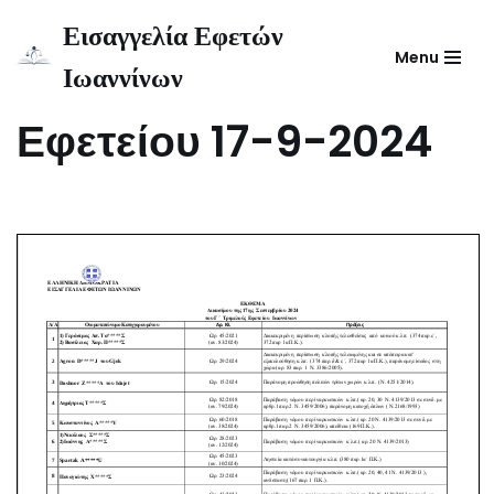
Εισαγγελία Εφετών
Menu
Μεταπηδήστε
Ιωαννίνων
Έκθεμα Γ΄ Τριμελούς
στο
περιεχόμενο
Εφετείου 17-9-2024